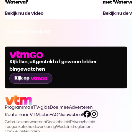
'Waterval'
met 'Waterva
Bekijk nu de video
Bekijk nu de 
Ga naar K2 zoekt K3
Kijk live, uitgesteld of gewoon lekker
bingewatchen
Kijk op
Programma's
TV-gids
Doe mee
Adverteren
Route naar VTM
Jobs
FAQ
Nieuwsbrief
Gebruiksvoorwaarden
Cookiebeleid
Privacybeleid
Toegankelijkheidsverklaring
Wedstrijdreglement
Cookie instellingen