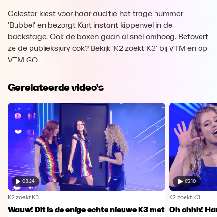
Celester kiest voor haar auditie het trage nummer
'Bubbel' en bezorgt Kürt instant kippenvel in de
backstage. Ook de boxen gaan al snel omhoog. Betovert
ze de publieksjury ook? Bekijk 'K2 zoekt K3' bij VTM en op
VTM GO.
Gerelateerde video's
03:24
05:10
K2 zoekt K3
K2 zoekt K3
Wauw! Dit is de enige echte nieuwe K3 met
Oh ohhh! Han