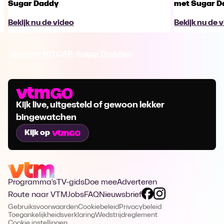
Sugar Daddy
met Sugar D
Bekijk nu de video
Bekijk nu de 
Ga naar NO CAP: Sugar Daddies
Kijk live, uitgesteld of gewoon lekker
bingewatchen
Kijk op
Programma's
TV-gids
Doe mee
Adverteren
Route naar VTM
Jobs
FAQ
Nieuwsbrief
Gebruiksvoorwaarden
Cookiebeleid
Privacybeleid
Toegankelijkheidsverklaring
Wedstrijdreglement
Cookie instellingen