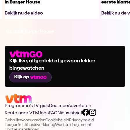
in Burger House
eerste klant
Bekijk nu de video
Bekijk nu de 
Ga naar Burger House
Kijk live, uitgesteld of gewoon lekker
bingewatchen
Kijk op
Programma's
TV-gids
Doe mee
Adverteren
Route naar VTM
Jobs
FAQ
Nieuwsbrief
Gebruiksvoorwaarden
Cookiebeleid
Privacybeleid
Toegankelijkheidsverklaring
Wedstrijdreglement
Cookie instellingen