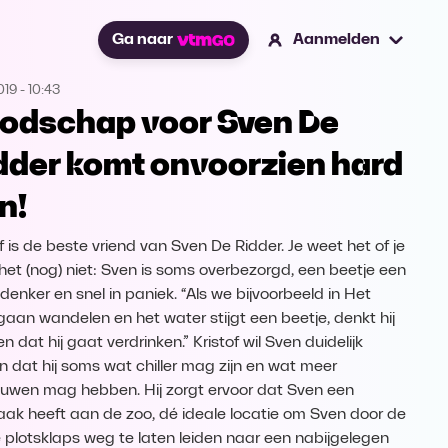
Ga naar
Aanmelden
019
-
10:43
odschap voor Sven De
dder komt onvoorzien hard
n!
f is de beste vriend van Sven De Ridder. Je weet het of je
het (nog) niet: Sven is soms overbezorgd, een beetje een
enker en snel in paniek. “Als we bijvoorbeeld in Het
gaan wandelen en het water stijgt een beetje, denkt hij
 dat hij gaat verdrinken.” Kristof wil Sven duidelijk
 dat hij soms wat chiller mag zijn en wat meer
ouwen mag hebben. Hij zorgt ervoor dat Sven een
aak heeft aan de zoo, dé ideale locatie om Sven door de
ie plotsklaps weg te laten leiden naar een nabijgelegen