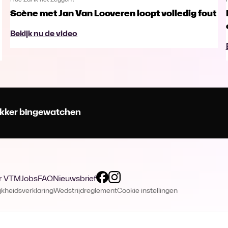
Hoe Zal Ik het Zeggen?
Scène met Jan Van Looveren loopt volledig fout
Bekijk nu de video
 lekker bingewatchen
r VTM
Jobs
FAQ
Nieuwsbrief
jkheidsverklaring
Wedstrijdreglement
Cookie instellingen