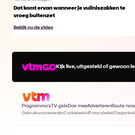
Hoe Zal Ik het Zeggen?
Dat komt ervan wanneer je vuilniszakken te
vroeg buitenzet
Bekijk nu de video
Kijk live, uitgesteld of gewoon
Programma's
TV-gids
Doe mee
Adverteren
Route naa
Gebruiksvoorwaarden
Cookiebeleid
Privacybeleid
Toegankeli