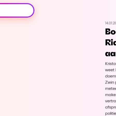
Oeps, browser niet ondersteund
14.01.2
Voor je onze programma's gaat ontdekken,
Bo
best je browser updaten of hieronder één
van de ondersteunde browsers
Ri
downloaden.
aa
Google Chrome
Download
Kristo
Firefox
Download
weet 
doemd
Zwin 
Safari
Download
meteen
maken
Microsoft Edge
Download
vertr
afspr
Opera
Download
polit