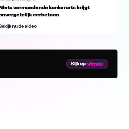
Hoe Zal Ik het Zeggen?
Hoe Z
Niets vermoedende kankerarts krijgt
De 
onvergetelijk eerbetoon
tel
Bekijk nu de video
Bek
Kijk op