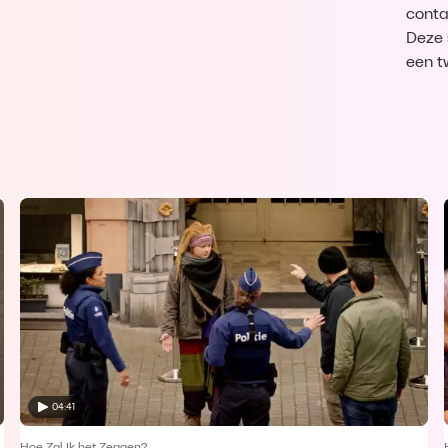
conta
Deze 
een t
04:41