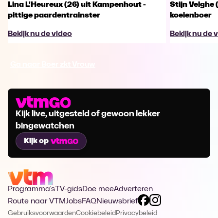
Lina L'Heureux (26) uit Kampenhout -
Stijn Velghe 
pittige paardentrainster
koeienboer
Bekijk nu de video
Bekijk nu de 
Ga naar Boer zkt Vrouw
Kijk live, uitgesteld of gewoon lekker
bingewatchen
Kijk op
Programma's
TV-gids
Doe mee
Adverteren
Route naar VTM
Jobs
FAQ
Nieuwsbrief
Gebruiksvoorwaarden
Cookiebeleid
Privacybeleid