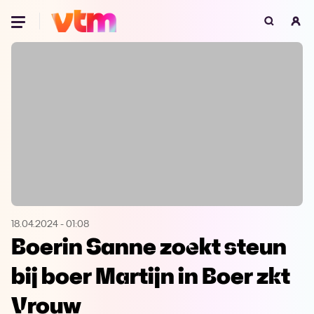
Oeps, browser niet ondersteund
Voor je onze programma's gaat ontdekken,
best je browser updaten of hieronder één
van de ondersteunde browsers
downloaden.
Google Chrome
Download
Firefox
Download
Safari
Download
18.04.2024
-
01:08
Boerin Sanne zoekt steun
Microsoft Edge
Download
bij boer Martijn in Boer zkt
Opera
Download
Vrouw