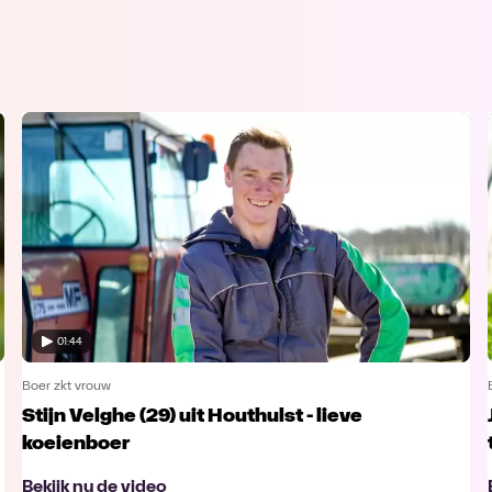
01:44
Boer zkt vrouw
Stijn Velghe (29) uit Houthulst - lieve
koeienboer
Bekijk nu de video