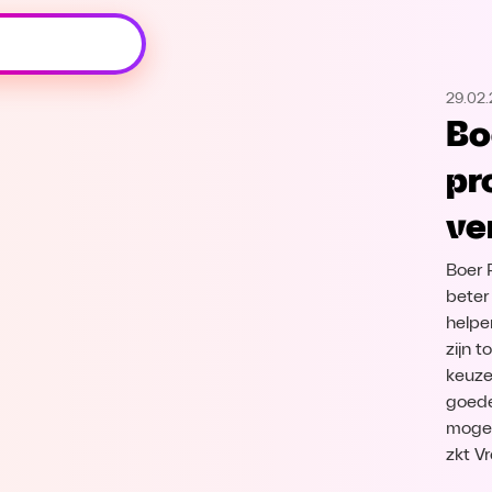
Oeps, browser niet ondersteund
29.02
Voor je onze programma's gaat ontdekken,
Bo
best je browser updaten of hieronder één
van de ondersteunde browsers
pr
downloaden.
ve
Google Chrome
Download
Boer 
Firefox
Download
beter
helpe
zijn 
Safari
Download
keuze
goede
Microsoft Edge
Download
mogel
zkt V
Opera
Download