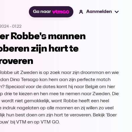
Ga naar
Aanmelden
.2024
-
01:22
er Robbe's mannen
oberen zijn hart te
roveren
Robbe uit Zweden is op zoek naar zijn droomman en wie
 dan Dina Tersago kan hem aan zijn perfecte match
n? Speciaal voor de dates komt hij naar België om hier
top drie te kiezen en hen mee te nemen naar Zweden. Die
 wordt niet gemakkelijk, want Robbe heeft een heel
 indruk nagelaten op alle mannen en zij willen zo veel
ijk hun best doen om zijn hart te veroveren. Bekijk 'Boer
rouw' bij VTM en op VTM GO.