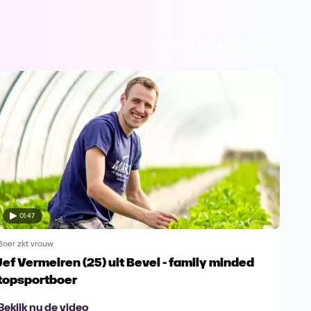
Ga naar Boer zkt vrouw
01:47
Boer zkt vrouw
Boer 
Jef Vermeiren (25) uit Bevel - family minded
Jop
topsportboer
avo
Bekijk nu de video
Bek