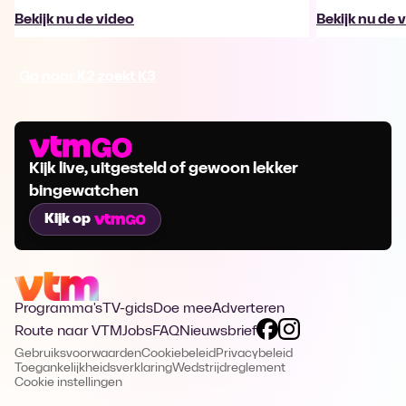
Bekijk nu de video
Bekijk nu de 
Ga naar K2 zoekt K3
Kijk live, uitgesteld of gewoon lekker
bingewatchen
Kijk op
Programma's
TV-gids
Doe mee
Adverteren
Route naar VTM
Jobs
FAQ
Nieuwsbrief
Gebruiksvoorwaarden
Cookiebeleid
Privacybeleid
Toegankelijkheidsverklaring
Wedstrijdreglement
Cookie instellingen