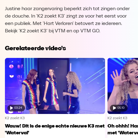
Justine haar zangervaring beperkt zich tot zingen onder
de douche. In 'K2 zoekt K3' zingt ze voor het eerst voor
een publiek. Met 'Hart Verloren' betovert ze iedereen.
Bekijk 'K2 zoekt K3' bij VTM en op VTM GO.
Gerelateerde video's
03:24
05:10
K2 zoekt K3
K2 zoekt K3
Wauw! Dit is de enige echte nieuwe K3 met
Oh ohhh! Han
'Waterval'
met 'Waterva