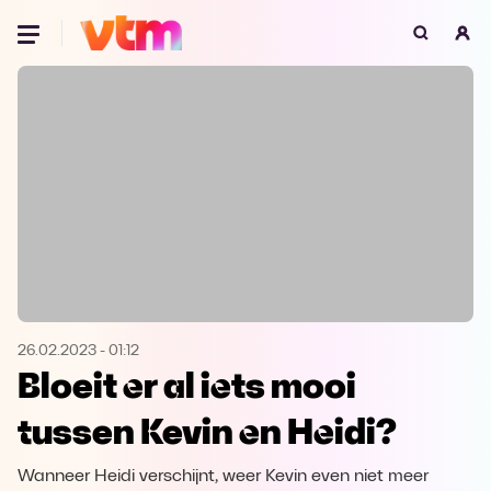
Oeps, browser niet ondersteund
Voor je onze programma's gaat ontdekken,
best je browser updaten of hieronder één
van de ondersteunde browsers
downloaden.
Google Chrome
Download
Firefox
Download
Safari
Download
26.02.2023
-
01:12
Bloeit er al iets mooi
Microsoft Edge
Download
tussen Kevin en Heidi?
Opera
Download
Wanneer Heidi verschijnt, weer Kevin even niet meer