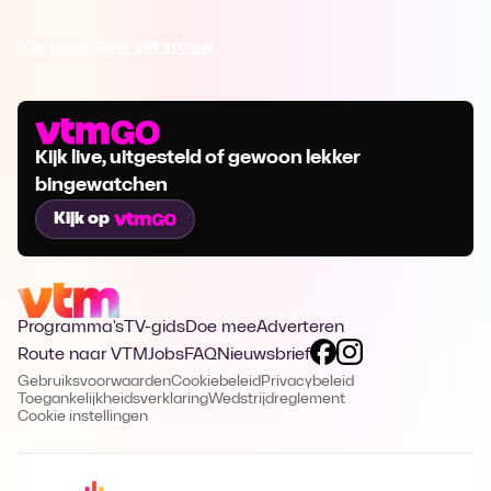
Ga naar Boer zkt vrouw
Kijk live, uitgesteld of gewoon lekker
bingewatchen
Kijk op
Programma's
TV-gids
Doe mee
Adverteren
Route naar VTM
Jobs
FAQ
Nieuwsbrief
Gebruiksvoorwaarden
Cookiebeleid
Privacybeleid
Toegankelijkheidsverklaring
Wedstrijdreglement
Cookie instellingen