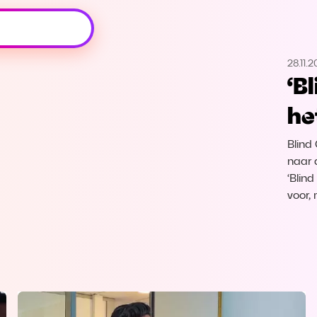
Oeps, browser niet ondersteund
28.11.2
Voor je onze programma's gaat ontdekken,
‘B
best je browser updaten of hieronder één
van de ondersteunde browsers
he
downloaden.
Blind
Google Chrome
Download
naar 
‘Blin
Firefox
Download
voor,
Safari
Download
Microsoft Edge
Download
Opera
Download