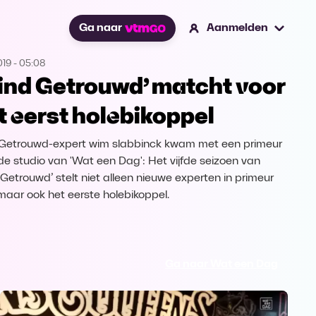
Ga naar
Aanmelden
019
-
05:08
lind Getrouwd’ matcht voor
t eerst holebikoppel
 Getrouwd-expert wim slabbinck kwam met een primeur
de studio van 'Wat een Dag': Het vijfde seizoen van
d Getrouwd’ stelt niet alleen nieuwe experten in primeur
 maar ook het eerste holebikoppel.
Ga naar Wat een Dag