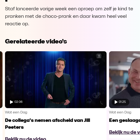
Staf lanceerde vorige week een oproep om zelf je kind te
pranken met de choco-prank en daar kwam heel veel
reactie op.
Gerelateerde video's
02:06
01:25
Wat een Dag
Wat een Dag
De collega's nemen afscheid van Jill
Een geslaagd
Peeters
Bekijk nu de 
Bekijk nu de video