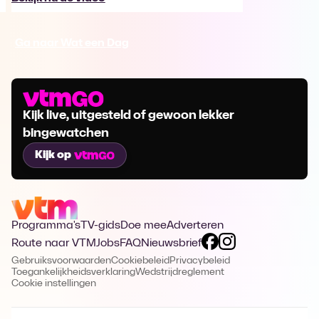
Ga naar Wat een Dag
Kijk live, uitgesteld of gewoon lekker
bingewatchen
Kijk op
Programma's
TV-gids
Doe mee
Adverteren
Route naar VTM
Jobs
FAQ
Nieuwsbrief
Gebruiksvoorwaarden
Cookiebeleid
Privacybeleid
Toegankelijkheidsverklaring
Wedstrijdreglement
Cookie instellingen