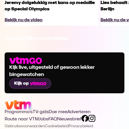
Jeremy dolgelukkig met kans op medaille
Lies behaalt 
op Special Olympics
Berlijn
Bekijk nu de video
Bekijk nu de 
Ga naar Alles voor de Spelen
Kijk live, uitgesteld of gewoon lekker
bingewatchen
Kijk op
Programma's
TV-gids
Doe mee
Adverteren
Route naar VTM
Jobs
FAQ
Nieuwsbrief
Gebruiksvoorwaarden
Cookiebeleid
Privacybeleid