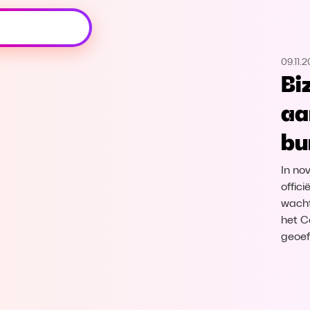
Oeps, browser niet ondersteund
09.11.
Voor je onze programma's gaat ontdekken,
Bi
best je browser updaten of hieronder één
van de ondersteunde browsers
aa
downloaden.
bu
Google Chrome
Download
In no
Firefox
Download
offic
wacht
het Ca
Safari
Download
geoef
Microsoft Edge
Download
Opera
Download