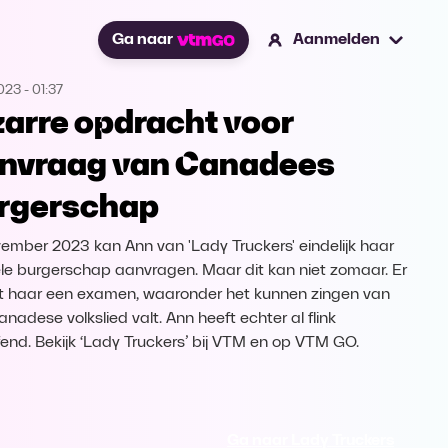
Ga naar
Aanmelden
2023
-
01:37
zarre opdracht voor
nvraag van Canadees
rgerschap
vember 2023 kan Ann van 'Lady Truckers' eindelijk haar
iële burgerschap aanvragen. Maar dit kan niet zomaar. Er
 haar een examen, waaronder het kunnen zingen van
nadese volkslied valt. Ann heeft echter al flink
end. Bekijk ‘Lady Truckers’ bij VTM en op VTM GO.
Ga naar Lady Truckers