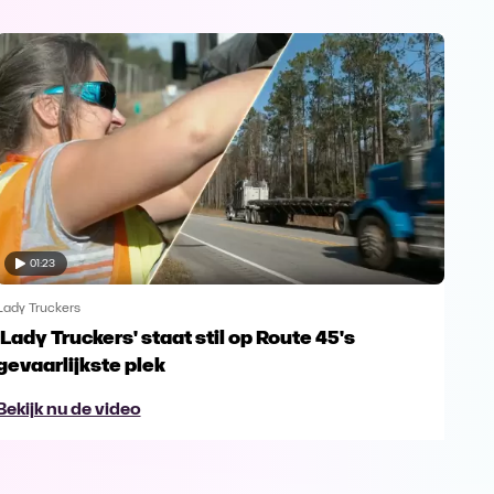
01:23
Lady Truckers
Lady
'Lady Truckers' staat stil op Route 45's
Anj
gevaarlijkste plek
col
Bekijk nu de video
Bek