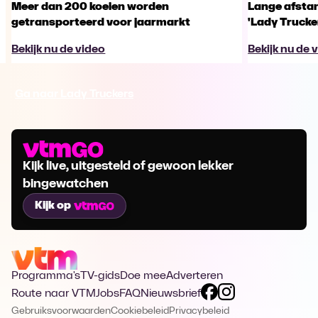
Meer dan 200 koeien worden
Lange afstan
getransporteerd voor jaarmarkt
'Lady Trucker
Bekijk nu de video
Bekijk nu de 
Ga naar Lady Truckers
Kijk live, uitgesteld of gewoon lekker
bingewatchen
Kijk op
Programma's
TV-gids
Doe mee
Adverteren
Route naar VTM
Jobs
FAQ
Nieuwsbrief
Gebruiksvoorwaarden
Cookiebeleid
Privacybeleid