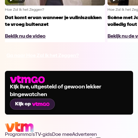
Hoe Zal Ik het Zeggen?
Hoe Zal Ik het Ze
Dat komt ervan wanneer je vuilniszakken
Scène met J
te vroeg buitenzet
volledig fout
Bekijk nu de video
Bekijk nu de 
Ga naar Hoe Zal Ik het Zeggen?
Kijk live, uitgesteld of gewoon lekker
bingewatchen
Kijk op
Programma's
TV-gids
Doe mee
Adverteren