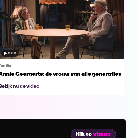
00:38
Familie
Famil
Annie Geeraerts: de vrouw van alle generaties
Ann
lee
Bekijk nu de video
Bek
Kijk op