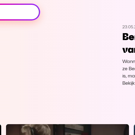
Oeps, browser niet ondersteund
23.05
Voor je onze programma's gaat ontdekken,
Be
best je browser updaten of hieronder één
van de ondersteunde browsers
va
downloaden.
Wanne
Google Chrome
Download
ze Be
is, m
Firefox
Download
Bekij
Safari
Download
Microsoft Edge
Download
Opera
Download