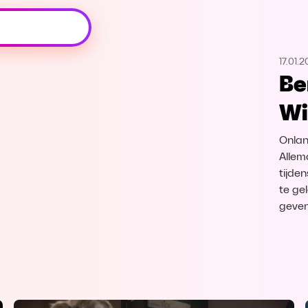
Oeps, browser niet ondersteund
17.01.
Voor je onze programma's gaat ontdekken,
Be
best je browser updaten of hieronder één
van de ondersteunde browsers
Wi
downloaden.
Onlan
Google Chrome
Download
Allem
tijden
Firefox
Download
te gel
geven
Safari
Download
Microsoft Edge
Download
Opera
Download