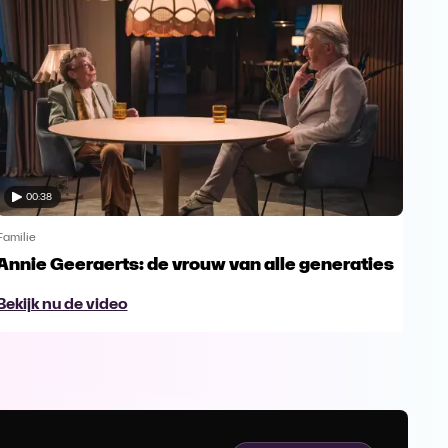
00:38
Familie
Famil
Annie Geeraerts: de vrouw van alle generaties
Ann
lee
Bekijk nu de video
Bek