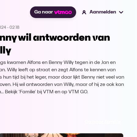
Ga naar
Aanmelden
2024
-
02:18
nny wil antwoorden van
lly
gs kwamen Alfons en Benny Willy tegen in de Jan en
an. Willy leeft op straat en zegt Alfons te kennen van
s hun tijd bij het leger, maar daar lijkt Benny niet veel van
oven. Hij wil antwoorden van Willy, maar of hij ze ook kan
... Bekijk 'Familie' bij VTM en op VTM GO.
Ga naar Familie