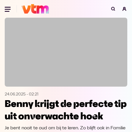
Oeps, browser niet ondersteund
Voor je onze programma's gaat ontdekken,
best je browser updaten of hieronder één
van de ondersteunde browsers
downloaden.
Google Chrome
Download
Firefox
Download
Safari
Download
24.06.2025
-
02:21
Benny krijgt de perfecte tip
Microsoft Edge
Download
uit onverwachte hoek
Opera
Download
Je bent nooit te oud om bij te leren. Zo blijft ook in Familie