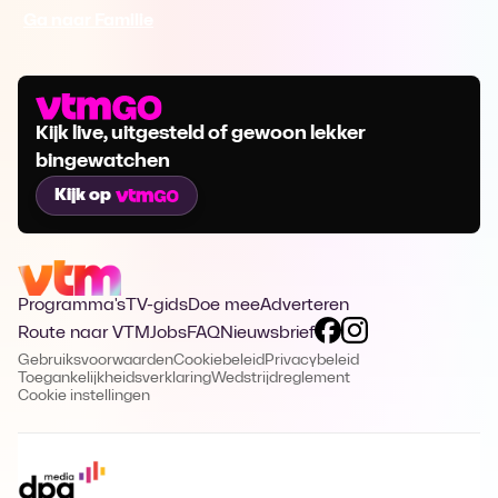
Ga naar Familie
Kijk live, uitgesteld of gewoon lekker
bingewatchen
Kijk op
Programma's
TV-gids
Doe mee
Adverteren
Route naar VTM
Jobs
FAQ
Nieuwsbrief
Gebruiksvoorwaarden
Cookiebeleid
Privacybeleid
Toegankelijkheidsverklaring
Wedstrijdreglement
Cookie instellingen