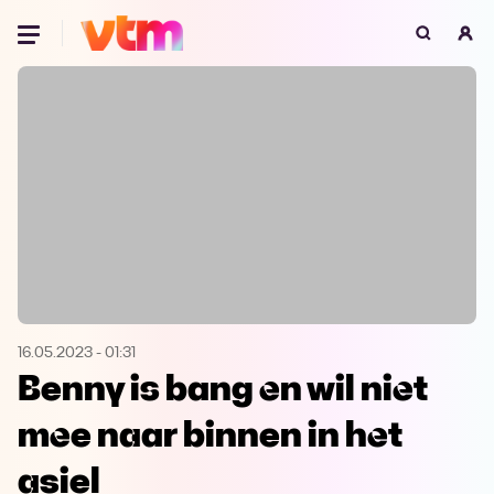
Oeps, browser niet ondersteund
Voor je onze programma's gaat ontdekken,
best je browser updaten of hieronder één
van de ondersteunde browsers
downloaden.
Google Chrome
Download
Firefox
Download
Safari
Download
16.05.2023
-
01:31
Benny is bang en wil niet
Microsoft Edge
Download
mee naar binnen in het
Opera
Download
asiel