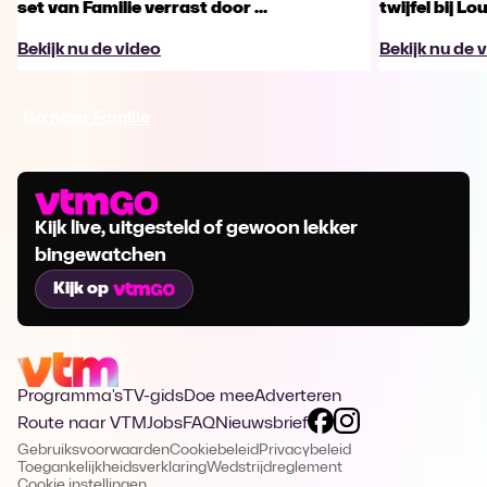
set van Familie verrast door ...
twijfel bij Lo
Bekijk nu de video
Bekijk nu de 
Ga naar Familie
Kijk live, uitgesteld of gewoon lekker
bingewatchen
Kijk op
Programma's
TV-gids
Doe mee
Adverteren
Route naar VTM
Jobs
FAQ
Nieuwsbrief
Gebruiksvoorwaarden
Cookiebeleid
Privacybeleid
Toegankelijkheidsverklaring
Wedstrijdreglement
Cookie instellingen