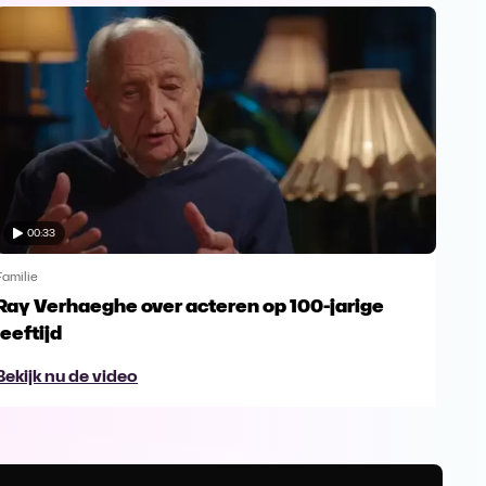
00:33
Familie
Famil
Ray Verhaeghe over acteren op 100-jarige
Fam
leeftijd
Ko
Bekijk nu de video
Beki