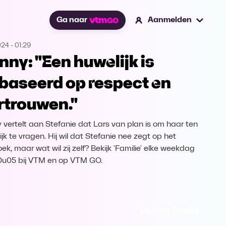
Ga naar
Aanmelden
024
-
01:29
nny: "Een huwelijk is
baseerd op respect en
rtrouwen."
 vertelt aan Stefanie dat Lars van plan is om haar ten
jk te vragen. Hij wil dat Stefanie nee zegt op het
ek, maar wat wil zij zelf? Bekijk 'Familie' elke weekdag
u05 bij VTM en op VTM GO.
Ga naar Familie