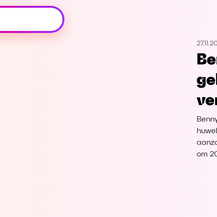
Oeps, browser niet ondersteund
27.11.2
Voor je onze programma's gaat ontdekken,
Be
best je browser updaten of hieronder één
van de ondersteunde browsers
ge
downloaden.
ve
Google Chrome
Download
Benny
Firefox
Download
huweli
aanzo
om 20
Safari
Download
Microsoft Edge
Download
Opera
Download