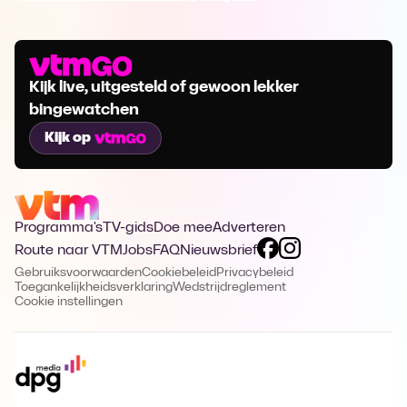
Kijk live, uitgesteld of gewoon lekker
bingewatchen
Kijk op
Programma's
TV-gids
Doe mee
Adverteren
Route naar VTM
Jobs
FAQ
Nieuwsbrief
Gebruiksvoorwaarden
Cookiebeleid
Privacybeleid
Toegankelijkheidsverklaring
Wedstrijdreglement
Cookie instellingen