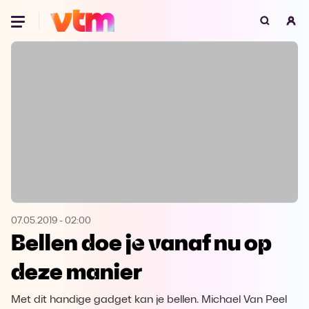
Oeps, browser niet ondersteund
Voor je onze programma's gaat ontdekken,
best je browser updaten of hieronder één
van de ondersteunde browsers
downloaden.
Google Chrome
Download
Firefox
Download
Safari
Download
07.05.2019
-
02:00
Bellen doe je vanaf nu op
Microsoft Edge
Download
deze manier
Opera
Download
Met dit handige gadget kan je bellen. Michael Van Peel