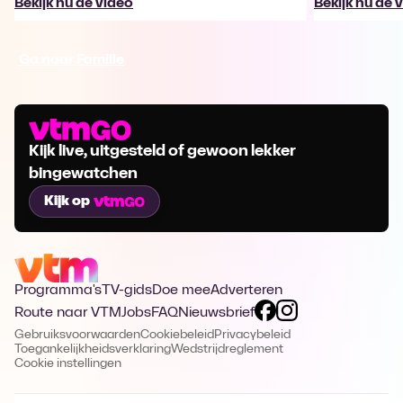
Bekijk nu de video
Bekijk nu de 
Ga naar Familie
Kijk live, uitgesteld of gewoon lekker
bingewatchen
Kijk op
Programma's
TV-gids
Doe mee
Adverteren
Route naar VTM
Jobs
FAQ
Nieuwsbrief
Gebruiksvoorwaarden
Cookiebeleid
Privacybeleid
Toegankelijkheidsverklaring
Wedstrijdreglement
Cookie instellingen