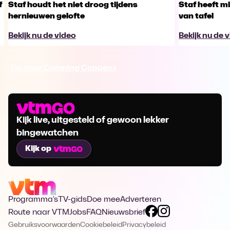
f
Staf houdt het niet droog tijdens
Staf heeft m
hernieuwen gelofte
van tafel
Bekijk nu de video
Bekijk nu de 
Ga naar Camping Coppens
Kijk live, uitgesteld of gewoon lekker
bingewatchen
Kijk op
Programma's
TV-gids
Doe mee
Adverteren
Route naar VTM
Jobs
FAQ
Nieuwsbrief
Gebruiksvoorwaarden
Cookiebeleid
Privacybeleid