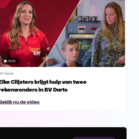
01:45
BV Darts
BV D
Elke Clijsters krijgt hulp van twee
Mak
rekenwonders in BV Darts
tij
Bekijk nu de video
Bek