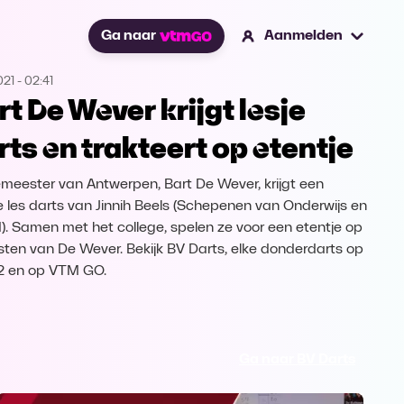
Ga naar
Aanmelden
021
-
02:41
rt De Wever krijgt lesje
rts en trakteert op etentje
meester van Antwerpen, Bart De Wever, krijgt een
e les darts van Jinnih Beels (Schepenen van Onderwijs en
). Samen met het college, spelen ze voor een etentje op
sten van De Wever. Bekijk BV Darts, elke donderdarts op
2 en op VTM GO.
Ga naar BV Darts