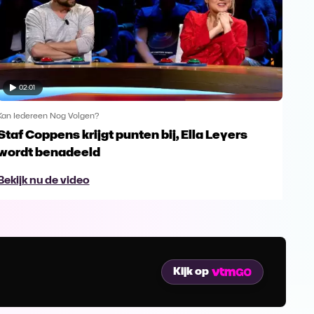
02:01
Kan Iedereen Nog Volgen?
Kan 
Staf Coppens krijgt punten bij, Ella Leyers
Zal
wordt benadeeld
Bek
Bekijk nu de video
Kijk op