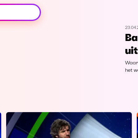
Oeps, browser niet ondersteund
23.04.
Voor je onze programma's gaat ontdekken,
Ba
best je browser updaten of hieronder één
van de ondersteunde browsers
ui
downloaden.
Waarv
Google Chrome
Download
het we
Firefox
Download
Safari
Download
Microsoft Edge
Download
Opera
Download