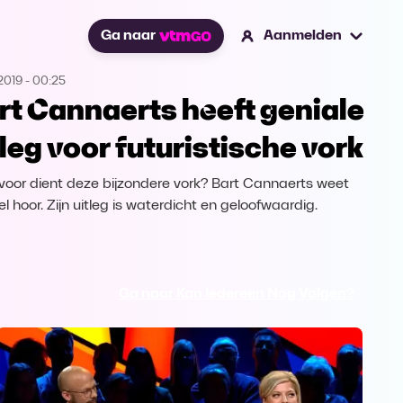
Ga naar
Aanmelden
2019
-
00:25
rt Cannaerts heeft geniale
tleg voor futuristische vork
oor dient deze bijzondere vork? Bart Cannaerts weet
l hoor. Zijn uitleg is waterdicht en geloofwaardig.
Ga naar Kan Iedereen Nog Volgen?