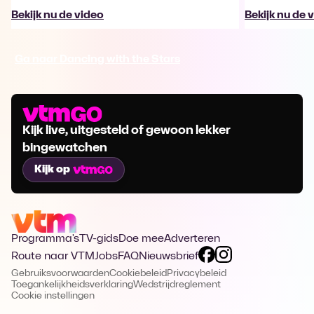
Bekijk nu de video
Bekijk nu de 
Ga naar Dancing with the Stars
Kijk live, uitgesteld of gewoon lekker
bingewatchen
Kijk op
Programma's
TV-gids
Doe mee
Adverteren
Route naar VTM
Jobs
FAQ
Nieuwsbrief
Gebruiksvoorwaarden
Cookiebeleid
Privacybeleid
Toegankelijkheidsverklaring
Wedstrijdreglement
Cookie instellingen