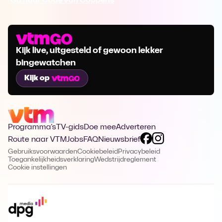
Ga naar Code van Coppens
Kijk live, uitgesteld of gewoon lekker
bingewatchen
Kijk op
Programma's
TV-gids
Doe mee
Adverteren
Route naar VTM
Jobs
FAQ
Nieuwsbrief
Gebruiksvoorwaarden
Cookiebeleid
Privacybeleid
Toegankelijkheidsverklaring
Wedstrijdreglement
Cookie instellingen