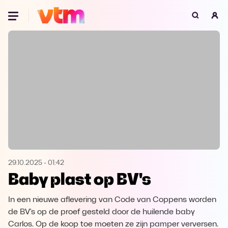
Oeps, browser niet ondersteund
Voor je onze programma's gaat ontdekken,
best je browser updaten of hieronder één
van de ondersteunde browsers
downloaden.
Google Chrome
Download
Firefox
Download
Safari
Download
29.10.2025
-
01:42
Baby plast op BV's
Microsoft Edge
Download
In een nieuwe aflevering van Code van Coppens worden
Opera
Download
de BV's op de proef gesteld door de huilende baby
Carlos. Op de koop toe moeten ze zijn pamper verversen.