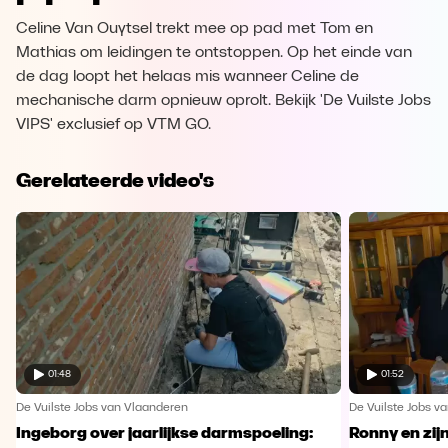
Celine Van Ouytsel trekt mee op pad met Tom en
Mathias om leidingen te ontstoppen. Op het einde van
de dag loopt het helaas mis wanneer Celine de
mechanische darm opnieuw oprolt. Bekijk 'De Vuilste Jobs
VIPS' exclusief op VTM GO.
Gerelateerde video's
01:48
01:52
De Vuilste Jobs van Vlaanderen
De Vuilste Jobs v
Ingeborg over jaarlijkse darmspoeling:
Ronny en zij