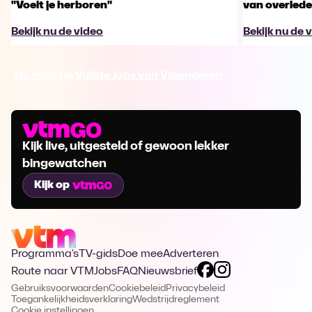
"Voelt je herboren"
van overled
Bekijk nu de video
Bekijk nu de 
Ga naar De Vuilste Jobs van Vlaanderen
Kijk live, uitgesteld of gewoon lekker
bingewatchen
Kijk op
Programma's
TV-gids
Doe mee
Adverteren
Route naar VTM
Jobs
FAQ
Nieuwsbrief
Gebruiksvoorwaarden
Cookiebeleid
Privacybeleid
Toegankelijkheidsverklaring
Wedstrijdreglement
Cookie instellingen