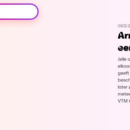
Oeps, browser niet ondersteund
09.12.
Voor je onze programma's gaat ontdekken,
Ar
best je browser updaten of hieronder één
van de ondersteunde browsers
ee
downloaden.
Jelle
Google Chrome
Download
elkaa
geeft
Firefox
Download
besch
later
Safari
Download
metee
VTM 
Microsoft Edge
Download
Opera
Download