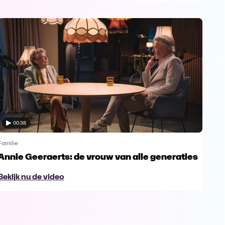
00:38
Familie
Famil
Annie Geeraerts: de vrouw van alle generaties
Ann
lee
Bekijk nu de video
Bek