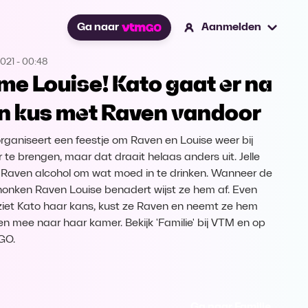
Ga naar
Aanmelden
2021
-
00:48
me Louise! Kato gaat er na
n kus met Raven vandoor
 organiseert een feestje om Raven en Louise weer bij
r te brengen, maar dat draait helaas anders uit. Jelle
 Raven alcohol om wat moed in te drinken. Wanneer de
onken Raven Louise benadert wijst ze hem af. Even
 ziet Kato haar kans, kust ze Raven en neemt ze hem
n mee naar haar kamer. Bekijk 'Familie' bij VTM en op
GO.
Ga naar Familie