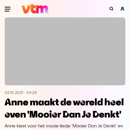
Oeps, browser niet ondersteund
Voor je onze programma's gaat ontdekken,
best je browser updaten of hieronder één
van de ondersteunde browsers
downloaden.
Google Chrome
Download
Firefox
Download
Safari
Download
02.10.2021
-
04:24
Anne maakt de wereld heel
Microsoft Edge
Download
even 'Mooier Dan Je Denkt'
Opera
Download
Anne kiest voor het mooie liedje 'Mooier Dan Je Denkt' en