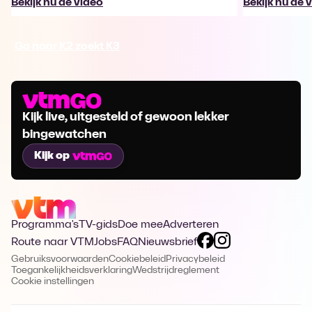
Bekijk nu de video
Bekijk nu de 
Ga naar K2 zoekt K3
Kijk live, uitgesteld of gewoon lekker
bingewatchen
Kijk op
Programma's
TV-gids
Doe mee
Adverteren
Route naar VTM
Jobs
FAQ
Nieuwsbrief
Gebruiksvoorwaarden
Cookiebeleid
Privacybeleid
Toegankelijkheidsverklaring
Wedstrijdreglement
Cookie instellingen