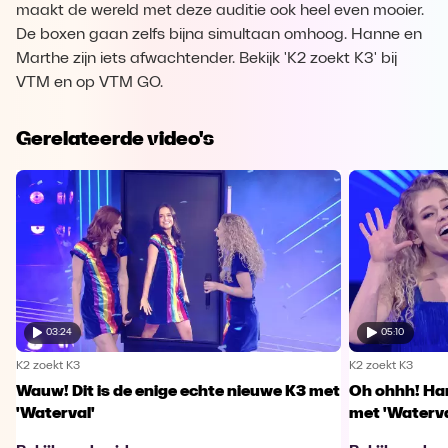
maakt de wereld met deze auditie ook heel even mooier.
De boxen gaan zelfs bijna simultaan omhoog. Hanne en
Marthe zijn iets afwachtender. Bekijk 'K2 zoekt K3' bij
VTM en op VTM GO.
Gerelateerde video's
03:24
05:10
K2 zoekt K3
K2 zoekt K3
Wauw! Dit is de enige echte nieuwe K3 met
Oh ohhh! Han
'Waterval'
met 'Waterva