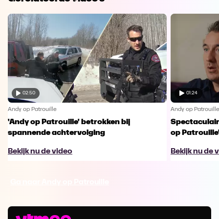
02:50
01:24
Andy op Patrouille
Andy op Patrouill
'Andy op Patrouille' betrokken bij
Spectaculaire
spannende achtervolging
op Patrouille
Bekijk nu de video
Bekijk nu de 
Ga naar Andy op Patrouille