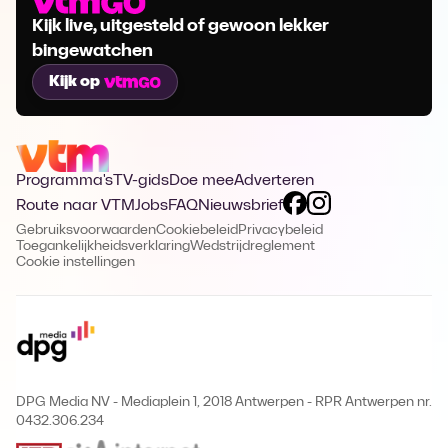
Kijk live, uitgesteld of gewoon lekker
bingewatchen
Kijk op
Programma's
TV-gids
Doe mee
Adverteren
Route naar VTM
Jobs
FAQ
Nieuwsbrief
Gebruiksvoorwaarden
Cookiebeleid
Privacybeleid
Toegankelijkheidsverklaring
Wedstrijdreglement
Cookie instellingen
DPG Media NV - Mediaplein 1, 2018 Antwerpen
-
RPR Antwerpen nr.
0432.306.234