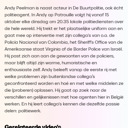
Andy Peelman is naast acteur in De Buurtpolitie, ook écht
politieagent. In Andy op Patrouille volgt hij vanaf 15
oktober elke dinsdag om 20.35 lokale politiediensten over
de hele wereld. Hij trekt er het plaatselijke uniform aan en
gaat mee op interventie met zijn collega's van o.a. de
Policía Nacional van Colombia, het Sheriff's Office van de
Amerikaanse staat Virginia of de Border Police van Israël.
Hij past zich aan aan de gewoonten van de policiers,
maar blijft altijd zijn warme, humoristische en
enthousiaste zelf. Andy beleeft vanop de eerste rij met
welke problemen zijn buitenlandse collega’s
geconfronteerd worden en hoé en met welke middelen ze
die (proberen) oplossen. Hij gaat op zoek naar de
verschillen en gelijkenissen met hoe agenten hier in België
werken. En hij leert collega's kennen die dezelfde passie
delen: politiewerk.
Gerelateerde video's