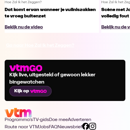
Hoe Zal Ik het Zeggen?
Hoe Zal Ik het Ze
Dat komt ervan wanneer je vuilniszakken
Scène met J
te vroeg buitenzet
volledig fout
Bekijk nu de video
Bekijk nu de 
Ga naar Hoe Zal Ik het Zeggen?
Kijk live, uitgesteld of gewoon lekker
bingewatchen
Kijk op
Programma's
TV-gids
Doe mee
Adverteren
Route naar VTM
Jobs
FAQ
Nieuwsbrief