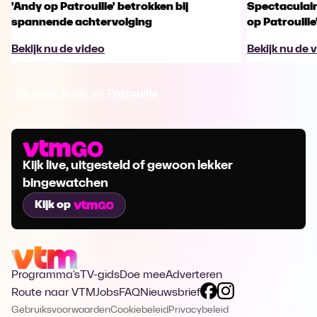
'Andy op Patrouille' betrokken bij
Spectaculaire
spannende achtervolging
op Patrouille
Bekijk nu de video
Bekijk nu de 
Ga naar Andy op Patrouille
Kijk live, uitgesteld of gewoon lekker
bingewatchen
Kijk op
Programma's
TV-gids
Doe mee
Adverteren
Route naar VTM
Jobs
FAQ
Nieuwsbrief
Gebruiksvoorwaarden
Cookiebeleid
Privacybeleid