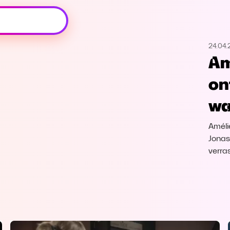
Oeps, browser niet ondersteund
24.04
Voor je onze programma's gaat ontdekken,
Am
best je browser updaten of hieronder één
van de ondersteunde browsers
on
downloaden.
wa
Google Chrome
Download
Améli
Firefox
Download
Jonas
verras
Safari
Download
Microsoft Edge
Download
Opera
Download