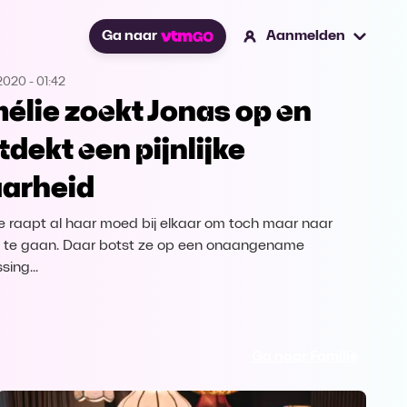
Ga naar
Aanmelden
.2020
-
01:42
élie zoekt Jonas op en
tdekt een pijnlijke
arheid
e raapt al haar moed bij elkaar om toch maar naar
 te gaan. Daar botst ze op een onaangename
sing...
Ga naar Familie