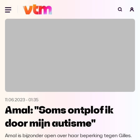
Oeps, browser niet ondersteund
Voor je onze programma's gaat ontdekken,
best je browser updaten of hieronder één
van de ondersteunde browsers
downloaden.
Google Chrome
Download
Firefox
Download
Safari
Download
11.06.2023
-
01:35
Amal: "Soms ontplof ik
Microsoft Edge
Download
door mijn autisme"
Opera
Download
Amal is bijzonder open over haar beperking tegen Gilles.