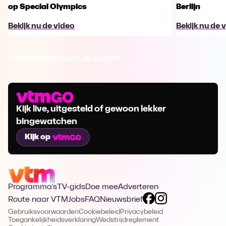
op Special Olympics
Berlijn
Bekijk nu de video
Bekijk nu de 
Ga naar Alles voor de Spelen
Kijk live, uitgesteld of gewoon lekker
bingewatchen
Kijk op
Programma's
TV-gids
Doe mee
Adverteren
Route naar VTM
Jobs
FAQ
Nieuwsbrief
Gebruiksvoorwaarden
Cookiebeleid
Privacybeleid
Toegankelijkheidsverklaring
Wedstrijdreglement