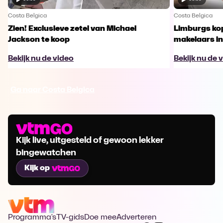
Costa Belgica
Costa Belgica
Zien! Exclusieve zetel van Michael
Limburgs kop
Jackson te koop
makelaars in
Bekijk nu de video
Bekijk nu de 
Ga naar Costa Belgica
Kijk live, uitgesteld of gewoon lekker
bingewatchen
Kijk op
Programma's
TV-gids
Doe mee
Adverteren