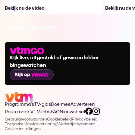
Bekijk nu de video
Bekijk nu de 
Ga naar Jonge Wolven
Kijk live, uitgesteld of gewoon lekker
bingewatchen
Kijk op
Programma's
TV-gids
Doe mee
Adverteren
Route naar VTM
Jobs
FAQ
Nieuwsbrief
Gebruiksvoorwaarden
Cookiebeleid
Privacybeleid
Toegankelijkheidsverklaring
Wedstrijdreglement
Cookie instellingen