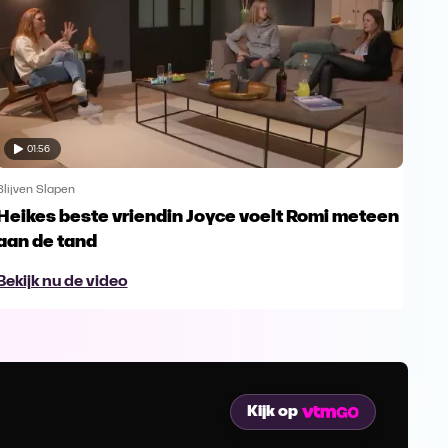
01:56
Blijven Slapen
Blijv
Heikes beste vriendin Joyce voelt Romi meteen
Dim
aan de tand
Pa
Bekijk nu de video
Bek
Kijk op