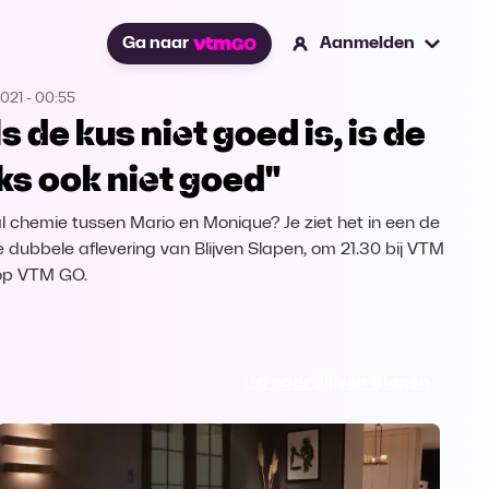
Ga naar
Aanmelden
2021
-
00:55
s de kus niet goed is, is de
ks ook niet goed"
 al chemie tussen Mario en Monique? Je ziet het in een de
e dubbele aflevering van Blijven Slapen, om 21.30 bij VTM
op VTM GO.
Ga naar Blijven Slapen