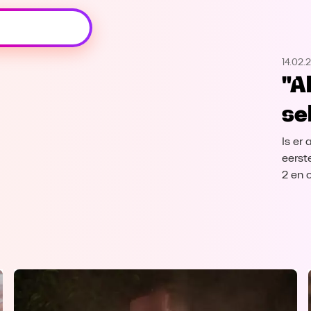
Oeps, browser niet ondersteund
14.02.
Voor je onze programma's gaat ontdekken,
"Al
best je browser updaten of hieronder één
van de ondersteunde browsers
se
downloaden.
Is er
Google Chrome
Download
eerst
2 en 
Firefox
Download
Safari
Download
Microsoft Edge
Download
Opera
Download