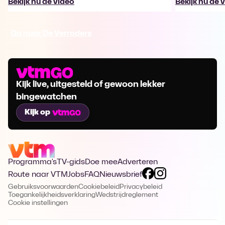
Bekijk nu de video
Bekijk nu de 
Ga naar De Verraders
Kijk live, uitgesteld of gewoon lekker
bingewatchen
Kijk op
Programma's
TV-gids
Doe mee
Adverteren
Route naar VTM
Jobs
FAQ
Nieuwsbrief
Gebruiksvoorwaarden
Cookiebeleid
Privacybeleid
Toegankelijkheidsverklaring
Wedstrijdreglement
Cookie instellingen