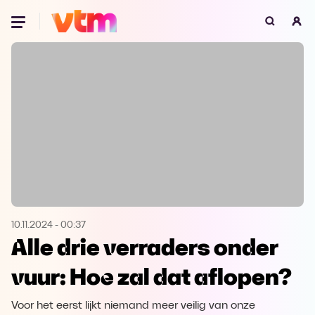
Oeps, browser niet ondersteund
Voor je onze programma's gaat ontdekken,
best je browser updaten of hieronder één
van de ondersteunde browsers
downloaden.
Google Chrome
Download
Firefox
Download
Safari
Download
10.11.2024
-
00:37
Alle drie verraders onder
Microsoft Edge
Download
vuur: Hoe zal dat aflopen?
Opera
Download
Voor het eerst lijkt niemand meer veilig van onze