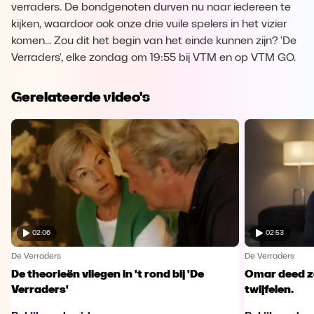
verraders. De bondgenoten durven nu naar iedereen te
kijken, waardoor ook onze drie vuile spelers in het vizier
komen... Zou dit het begin van het einde kunnen zijn? 'De
Verraders', elke zondag om 19:55 bij VTM en op VTM GO.
Gerelateerde video's
02:06
02:53
De Verraders
De Verraders
De theorieën vliegen in 't rond bij 'De
Omar deed ze
Verraders'
twijfelen.