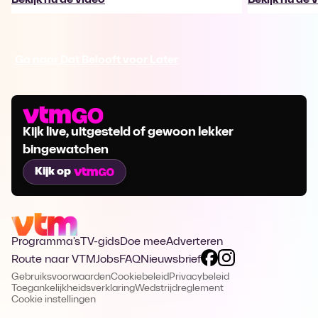
Ga naar Dat Belooft voor Later
Kijk live, uitgesteld of gewoon lekker
bingewatchen
Kijk op
Programma's
TV-gids
Doe mee
Adverteren
Route naar VTM
Jobs
FAQ
Nieuwsbrief
Gebruiksvoorwaarden
Cookiebeleid
Privacybeleid
Toegankelijkheidsverklaring
Wedstrijdreglement
Cookie instellingen