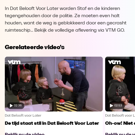
In Dat Belooft Voor Later worden Staf en de kinderen
tegengehouden door de politie. Ze moeten even halt
houden, want de weg is geblokkeerd door een gecrasht
ruimteschip... Bekijk de volledige aflevering via VTM GO.
Gerelateerde video's
02:36
02:53
Dat Belooft voor Later
Dat Belooft voor L
De tijd staat stil in Dat Belooft Voor Later
Oh-ow! Niet 
Bekijk nu de video
Bekijk nu de 