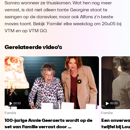
Samira wanneer ze thuiskomen. Wat hen nog meer
verrast, is dat niet alleen tante Georgine staat te
swingen op de dansvloer, maar ook Alfons z'n beste
moves toont. Bekijk 'Familie' elke weekdag om 20u05 bij
VTM en op VTM GO.
Gerelateerde video's
00:32
00:33
Familie
Familie
100-jarige Annie Geeraerts wordt op de
Een onverwac
set van Familie verrast door ...
twijfel bij Lo