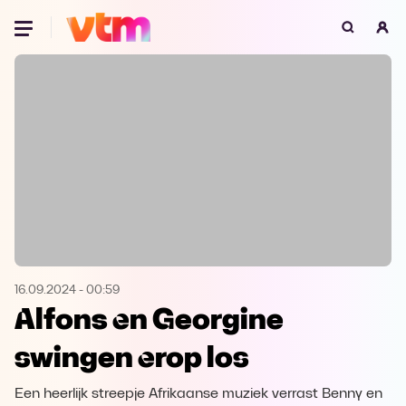
Oeps, browser niet ondersteund
Voor je onze programma's gaat ontdekken,
best je browser updaten of hieronder één
van de ondersteunde browsers
downloaden.
Google Chrome
Download
Firefox
Download
Safari
Download
16.09.2024
-
00:59
Alfons en Georgine
Microsoft Edge
Download
swingen erop los
Opera
Download
Een heerlijk streepje Afrikaanse muziek verrast Benny en