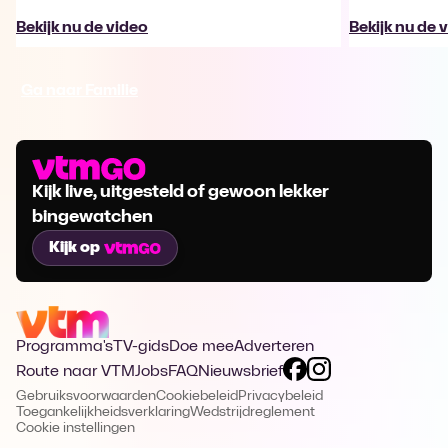
Bekijk nu de video
Bekijk nu de 
Ga naar Familie
Kijk live, uitgesteld of gewoon lekker
bingewatchen
Kijk op
Programma's
TV-gids
Doe mee
Adverteren
Route naar VTM
Jobs
FAQ
Nieuwsbrief
Gebruiksvoorwaarden
Cookiebeleid
Privacybeleid
Toegankelijkheidsverklaring
Wedstrijdreglement
Cookie instellingen