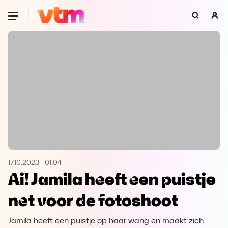
Oeps, browser niet ondersteund
Voor je onze programma's gaat ontdekken,
best je browser updaten of hieronder één
van de ondersteunde browsers
downloaden.
Google Chrome
Download
Firefox
Download
Safari
Download
17.10.2023
-
01:04
Ai! Jamila heeft een puistje
Microsoft Edge
Download
net voor de fotoshoot
Opera
Download
Jamila heeft een puistje op haar wang en maakt zich