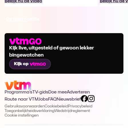
Bekijk nu de video
Bekijk nu de 
Ga naar Familie
Kijk live, uitgesteld of gewoon lekker
bingewatchen
Kijk op
Programma's
TV-gids
Doe mee
Adverteren
Route naar VTM
Jobs
FAQ
Nieuwsbrief
Gebruiksvoorwaarden
Cookiebeleid
Privacybeleid
Toegankelijkheidsverklaring
Wedstrijdreglement
Cookie instellingen