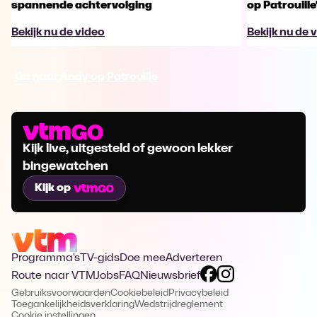
spannende achtervolging
op Patrouille
Bekijk nu de video
Bekijk nu de 
Ga naar Andy op Patrouille
Kijk live, uitgesteld of gewoon lekker
bingewatchen
Kijk op
Programma's
TV-gids
Doe mee
Adverteren
Route naar VTM
Jobs
FAQ
Nieuwsbrief
Gebruiksvoorwaarden
Cookiebeleid
Privacybeleid
Toegankelijkheidsverklaring
Wedstrijdreglement
Cookie instellingen