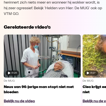
herinnert zich niets meer en wanneer hij wakker wordt, is
hij zeer agressief. Bekijk 'Helden van Hier: De MUG' ook op
VTM GO.
Gerelateerde video's
01:28
01:27
De MUG
De MUG
Neus van 96-jarige man stopt niet met
Clea krijgt e
bloeden
niet
Bekijk nu de video
Bekijk nu de 