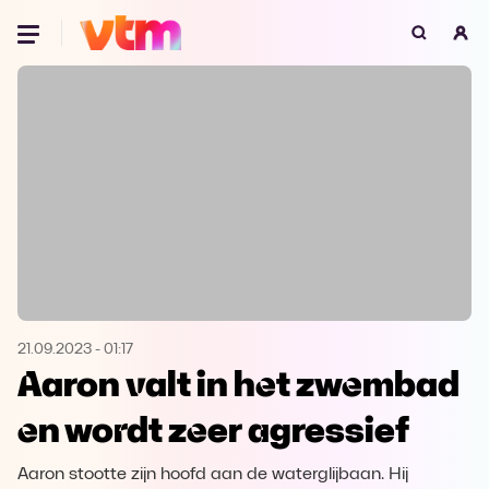
Oeps, browser niet ondersteund
Voor je onze programma's gaat ontdekken,
best je browser updaten of hieronder één
van de ondersteunde browsers
downloaden.
Google Chrome
Download
Firefox
Download
Safari
Download
21.09.2023
-
01:17
Aaron valt in het zwembad
Microsoft Edge
Download
en wordt zeer agressief
Opera
Download
Aaron stootte zijn hoofd aan de waterglijbaan. Hij