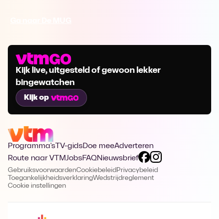
Ga naar De MUG
Kijk live, uitgesteld of gewoon lekker
bingewatchen
Kijk op
Programma's
TV-gids
Doe mee
Adverteren
Route naar VTM
Jobs
FAQ
Nieuwsbrief
Gebruiksvoorwaarden
Cookiebeleid
Privacybeleid
Toegankelijkheidsverklaring
Wedstrijdreglement
Cookie instellingen