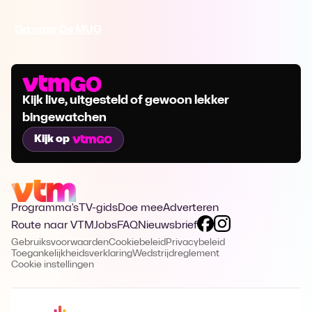
Ga naar De MUG
Kijk live, uitgesteld of gewoon lekker
bingewatchen
Kijk op
Programma's
TV-gids
Doe mee
Adverteren
Route naar VTM
Jobs
FAQ
Nieuwsbrief
Gebruiksvoorwaarden
Cookiebeleid
Privacybeleid
Toegankelijkheidsverklaring
Wedstrijdreglement
Cookie instellingen