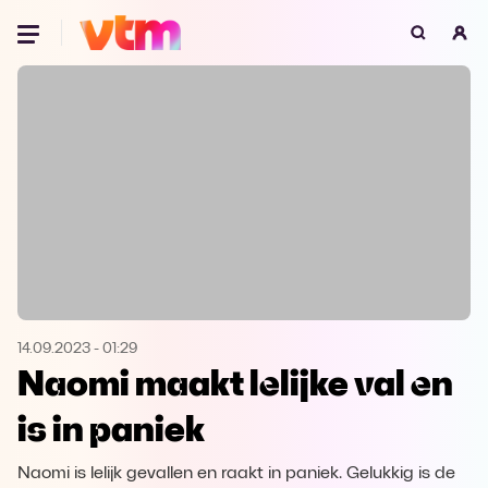
Oeps, browser niet ondersteund
Voor je onze programma's gaat ontdekken,
best je browser updaten of hieronder één
van de ondersteunde browsers
downloaden.
Google Chrome
Download
Firefox
Download
Safari
Download
14.09.2023
-
01:29
Naomi maakt lelijke val en
Microsoft Edge
Download
is in paniek
Opera
Download
Naomi is lelijk gevallen en raakt in paniek. Gelukkig is de