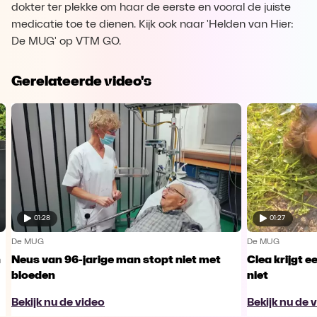
dokter ter plekke om haar de eerste en vooral de juiste
medicatie toe te dienen. Kijk ook naar 'Helden van Hier:
De MUG' op VTM GO.
Gerelateerde video's
01:28
01:27
De MUG
De MUG
n
Neus van 96-jarige man stopt niet met
Clea krijgt e
bloeden
niet
Bekijk nu de video
Bekijk nu de 