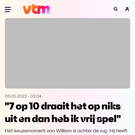
Oeps, browser niet ondersteund
Voor je onze programma's gaat ontdekken,
best je browser updaten of hieronder één
van de ondersteunde browsers
downloaden.
Google Chrome
Download
Firefox
Download
Safari
Download
08.05.2022
-
02:04
"7 op 10 draait het op niks
Microsoft Edge
Download
uit en dan heb ik vrij spel"
Opera
Download
Het keuzemoment van William is achter de rug. Hij heeft