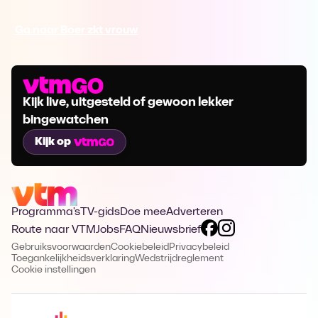
Ga naar Boer zkt vrouw
Kijk live, uitgesteld of gewoon lekker
bingewatchen
Kijk op
Programma's
TV-gids
Doe mee
Adverteren
Route naar VTM
Jobs
FAQ
Nieuwsbrief
Gebruiksvoorwaarden
Cookiebeleid
Privacybeleid
Toegankelijkheidsverklaring
Wedstrijdreglement
Cookie instellingen