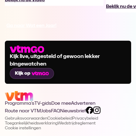
Bekijk nu de 
Ga naar Wat een Jaar!
Kijk live, uitgesteld of gewoon lekker
bingewatchen
Kijk op
Programma's
TV-gids
Doe mee
Adverteren
Route naar VTM
Jobs
FAQ
Nieuwsbrief
Gebruiksvoorwaarden
Cookiebeleid
Privacybeleid
Toegankelijkheidsverklaring
Wedstrijdreglement
Cookie instellingen