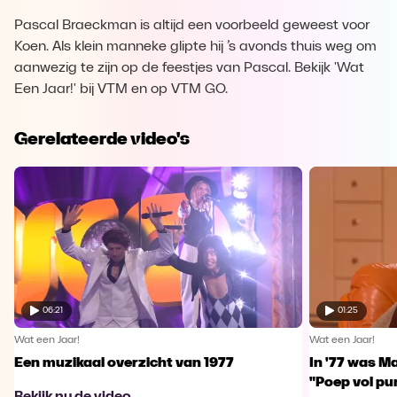
Pascal Braeckman is altijd een voorbeeld geweest voor
Koen. Als klein manneke glipte hij ’s avonds thuis weg om
aanwezig te zijn op de feestjes van Pascal. Bekijk 'Wat
Een Jaar!' bij VTM en op VTM GO.
Gerelateerde video's
06:21
01:25
Wat een Jaar!
Wat een Jaar!
Een muzikaal overzicht van 1977
In '77 was Ma
"Poep vol pu
Bekijk nu de video