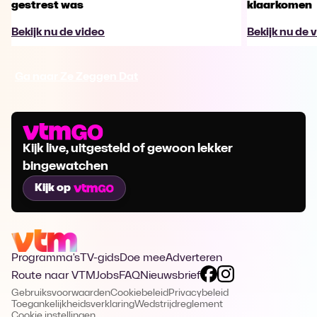
gestrest was
klaarkomen
Bekijk nu de video
Bekijk nu de 
Ga naar Ze Zeggen Dat
Kijk live, uitgesteld of gewoon lekker
bingewatchen
Kijk op
Programma's
TV-gids
Doe mee
Adverteren
Route naar VTM
Jobs
FAQ
Nieuwsbrief
Gebruiksvoorwaarden
Cookiebeleid
Privacybeleid
Toegankelijkheidsverklaring
Wedstrijdreglement
Cookie instellingen