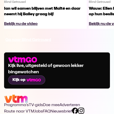
Blind Getrouwd
Blind Getrouwd
Ian wil samen blijven met Maïté en daar
Wauw: Ellen 
neemt hij Bailey graag bij!
op hun besl
Bekijk nu de video
Bekijk nu de 
Ga naar Blind Getrouwd
Kijk live, uitgesteld of gewoon lekker
bingewatchen
Kijk op
Programma's
TV-gids
Doe mee
Adverteren
Route naar VTM
Jobs
FAQ
Nieuwsbrief