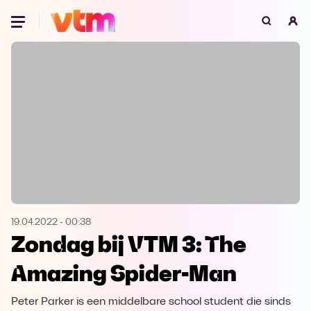
Oeps, browser niet ondersteund
Voor je onze programma's gaat ontdekken,
best je browser updaten of hieronder één
van de ondersteunde browsers
downloaden.
Google Chrome
Download
Firefox
Download
Safari
Download
19.04.2022
-
00:38
Zondag bij VTM 3: The
Microsoft Edge
Download
Amazing Spider-Man
Opera
Download
Peter Parker is een middelbare school student die sinds