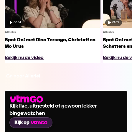
00:34
01:05
Allerlei
Allerlei
Spot On! met Dina Tersago, Christoff en
Spot On! me
Mo Urus
Schetters en
Bekijk nu de video
Bekijk nu de 
Ga naar Allerlei
Kijk live, uitgesteld of gewoon lekker
bingewatchen
Kijk op