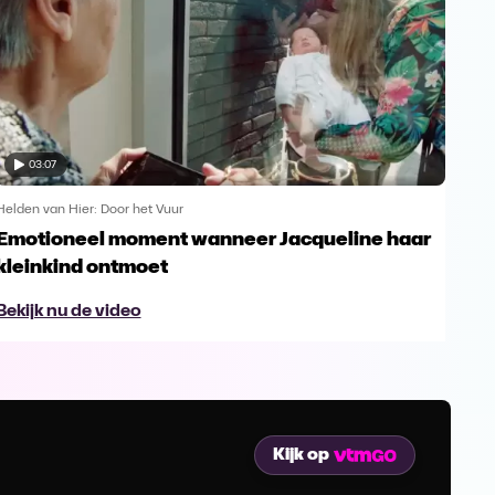
03:07
Helden van Hier: Door het Vuur
Helde
Emotioneel moment wanneer Jacqueline haar
Goe
kleinkind ontmoet
haa
Bekijk nu de video
Bek
Kijk op