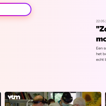
Oeps, browser niet ondersteund
22.05.
Voor je onze programma's gaat ontdekken,
"Z
best je browser updaten of hieronder één
van de ondersteunde browsers
mo
downloaden.
Een s
Google Chrome
Download
het b
echt 
Firefox
Download
Safari
Download
Microsoft Edge
Download
Opera
Download