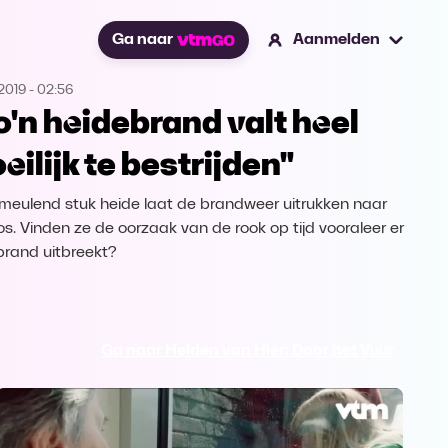
Ga naar
Aanmelden
2019
-
02:56
o'n heidebrand valt heel
eilijk te bestrijden"
meulend stuk heide laat de brandweer uitrukken naar
os. Vinden ze de oorzaak van de rook op tijd vooraleer er
brand uitbreekt?
Ga naar Helden van Hier: Door het Vuur