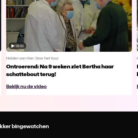
02:42
Helden van Hier: Door het Vuur
Ontroerend: Na 9 weken ziet Bertha haar
schattebout terug!
Bekijk nu de video
 lekker bingewatchen